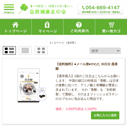
1 / 1ページ
（全5件）
【送料無料】■メール便■やわた 30日分 黒香
醋
【通常購入】1袋のご注文はこちらからお願い
します。 中国の鎮江の特産品「香醋」は日本
の食酢に比べて、アミノ酸と有機酸が豊富に
含まれています。 その「香醋」を「氷乾精
製」で濃縮し、そのままフィッシュゼラチン
のカプセルに包み込んだ商品です。
価格： 2,000円(税込 2,160円)