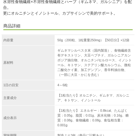
水溶性食物繊維×不溶性食物繊維とハーブ（ギムネマ、ガルシニア）を配
合。
更にオルニチンとイノシトール、カプサイシンで美的サポート。
商品詳細
内容量
50g（200粒、1粒重量250mg）【50日分】×12袋
ギムネマシルベスタ末（国内製造）、食物繊維含
有デキストリン、大豆ペプチド、ガルシニアカン
ボジア抽出物、オルニチン/セルロース、イノシト
原材料
ール、キトサン、ステアリン酸カルシウム、微粒
二酸化ケイ素、加工デンプン、香辛料抽出物、
（一部に大豆・かにを含む）
1日の目安
4～6粒
【1粒当たり】オルニチン、ギムネマ、ガルシニ
主要成分
ア、キトサン、イノシトール
【1粒当たり】 エネルギー：0.8kcal、たんぱく
質：0.05g、脂質：0.01g、炭水化物：0.16g、糖
成分表示
質：0.08g、食物繊維：0.08g、食塩相当量：
0.001g
賞味期限
製造より3年（商品に記載あり）