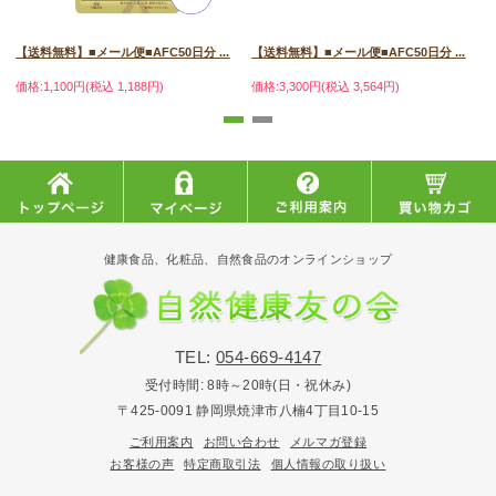
【送料無料】■メール便■AFC50日分 ...
【送料無料】■メール便■AFC50日分 ...
価格:1,100円(税込 1,188円)
価格:3,300円(税込 3,564円)
価
健康食品、化粧品、自然食品のオンラインショップ
TEL:
054-669-4147
受付時間:
8時～20時(日・祝休み)
〒425-0091 静岡県焼津市八楠4丁目10-15
ご利用案内
お問い合わせ
メルマガ登録
お客様の声
特定商取引法
個人情報の取り扱い