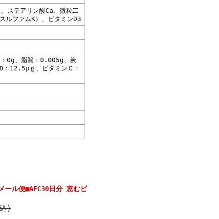
、ステアリン酸Ca、微粒二
スルファムK）、ビタミンD3
：0g、脂質：0.005g、炭
D：12.5μｇ、ビタミンＣ：
ール便■AFC30日分 恵むビ
税込)