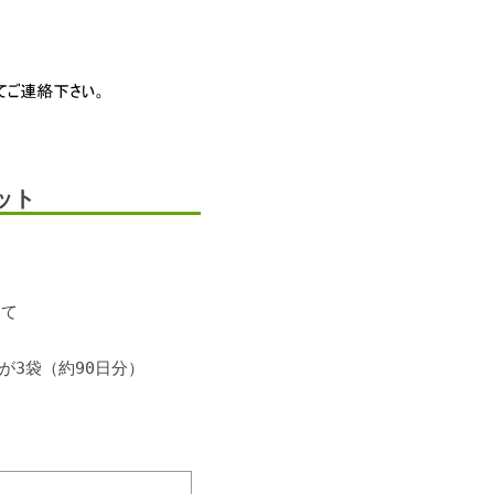
ット
して
トが3袋（約90日分）