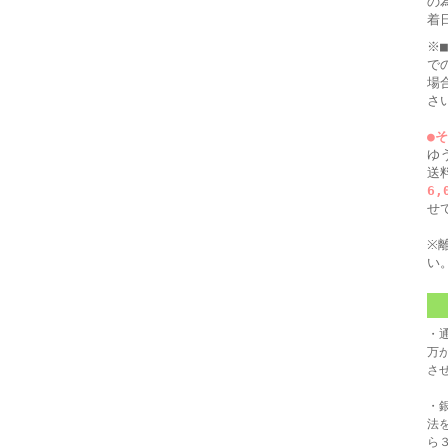
の
着
※
で
場
さ
●
ゆ
送
6
せ
※
い
・
万
さ
・
法
ら