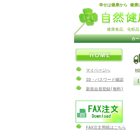
幸せは健康から 健康
健康食品、化粧品
カー
マイページへ
HO
ID・パスワード確認
【
新規会員登録(無料)
FAX注文用紙はこちら