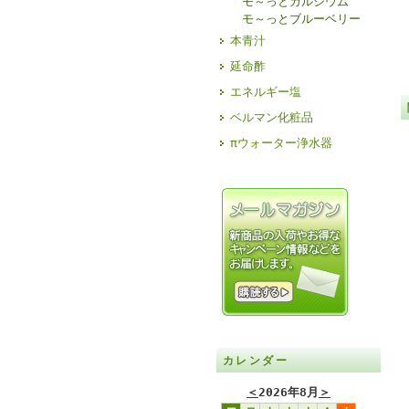
モ～っとカルシウム
モ～っとブルーベリー
本青汁
延命酢
エネルギー塩
ベルマン化粧品
πウォーター浄水器
カレンダー
＜
2026年8月
＞