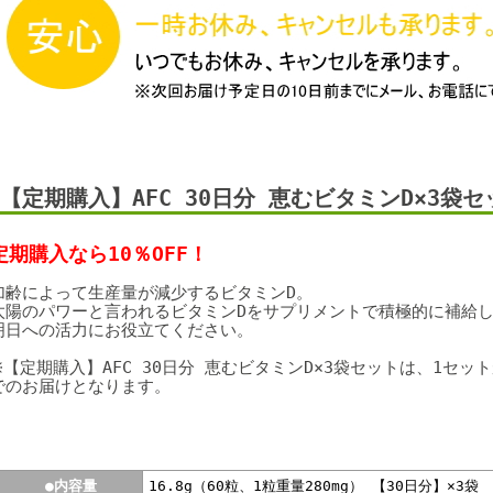
【定期購入】AFC 30日分 恵むビタミンD×3袋セ
定期購入なら10％OFF！
加齢によって生産量が減少するビタミンD。
太陽のパワーと言われるビタミンDをサプリメントで積極的に補給
明日への活力にお役立てください。
※【定期購入】AFC 30日分 恵むビタミンD×3袋セットは、1セッ
でのお届けとなります。
●内容量
16.8g（60粒、1粒重量280mg） 【30日分】×3袋