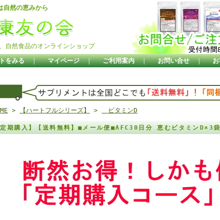
は自然の恵みから
、自然食品のオンラインショップ
トをみる
｜
マイページ
｜
ご利用案内
｜
お問い合せ
｜
お
ME
>
【ハートフルシリーズ】
>
ビタミンD
定期購入】【送料無料】■メール便■AFC30日分 恵むビタミンD×3