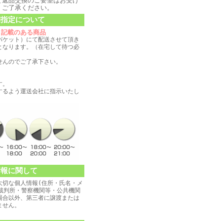
と返品交換のご要望はお受け
、ご了承ください。
間指定について
と記載のある商品
パケット）にて配送させて頂き
となります。（在宅して待つ必
せんのでご了承下さい。
す。
するよう運送会社に指示いたし
情報に関して
大切な個人情報(住所・氏名・メ
 裁判所・警察機関等・公共機関
場合以外、第三者に譲渡または
ません。