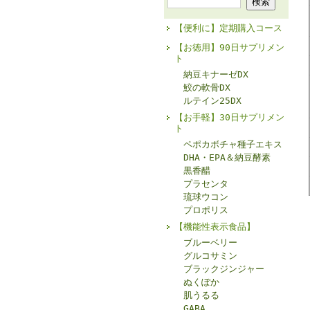
【便利に】定期購入コース
【お徳用】90日サプリメン
ト
納豆キナーゼDX
鮫の軟骨DX
ルテイン25DX
【お手軽】30日サプリメン
ト
ペポカボチャ種子エキス
DHA・EPA＆納豆酵素
黒香醋
プラセンタ
琉球ウコン
プロポリス
【機能性表示食品】
ブルーベリー
グルコサミン
ブラックジンジャー
ぬくぽか
肌うるる
GABA