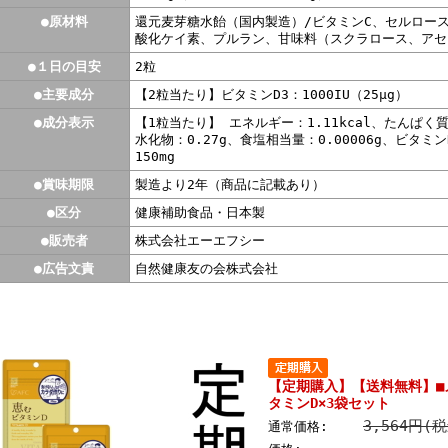
●原材料
還元麦芽糖水飴（国内製造）/ビタミンC、セルロース
酸化ケイ素、プルラン、甘味料（スクラロース、アセ
●１日の目安
2粒
●主要成分
【2粒当たり】ビタミンD3：1000IU（25μg）
●成分表示
【1粒当たり】 エネルギー：1.11kcal、たんぱく質
水化物：0.27g、食塩相当量：0.00006g
、ビタミン
150mg
●賞味期限
製造より2年（商品に記載あり）
●区分
健康補助食品・日本製
●販売者
株式会社エーエフシー
●広告文責
自然健康友の会株式会社
【定期購入】【送料無料】■メ
タミンD×3袋セット
3,564円(
通常価格: