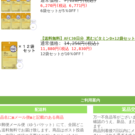
通常価格:
7,128円(税込)
6,270円(税込 6,771円)
6袋セットが5％OFF！
【送料無料】AFC30日分 恵むビタミンD×12袋セット
通常価格:
14,256円(税込)
11,880円(税込 12,830円)
12袋セットが10％OFF！
ご利用案内
返品
配送料
万一不良品等がござい
商品名に■メール便■と記載のある商品
確認のうえ、新品、ま
本郵便メール便（ゆうパケット）にて、全国どこ
ます。
も送料無料でお届け致します。商品はポスト投函
商品到着後7日以内に