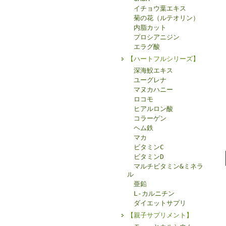
イチョウ葉エキス
菊の花（ルテオリン）
内脂カット
プロシアニジン
エラグ酸
【ハートフルシリーズ】
深海鮫エキス
ユーグレナ
マヌカハニー
ロコモ
ヒアルロン酸
コラーゲン
ヘム鉄
マカ
ビタミンC
ビタミンD
マルチビタミン&ミネラ
ル
亜鉛
L-カルニチン
ダイエットサプリ
【親子サプリメント】