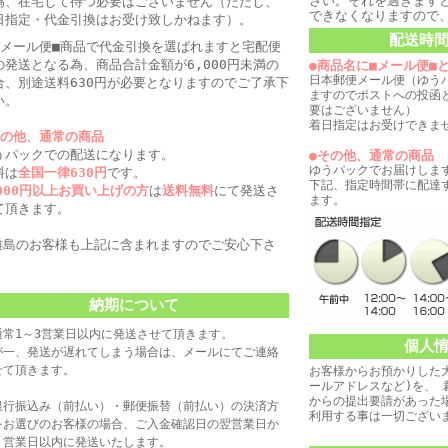
さい。それを過ぎます
為、在宅して待つ必要はございません（ただし、
できなくなりますので
日指定・代金引換はお受け致しかねます）。
配送時
■メール便■商品で代金引換を選ばれますと宅配便
の発送となる為、商品合計金額が6,000円未満の
●商品名に■メール便■
日本郵便メール便（ゆう
合、別途送料630円が必要となりますのでご了承下
ますのでポストへの投函
い。
要はございません）
着日指定はお受けできま
その他、通常の商品
うパックでの配送になります。
●その他、通常の商品
ゆうパックでお届けしま
料は
全国一律630円
です。
下記、指定時間帯に配達
,000円以上お買い上げの方
は
送料無料
にて発送さ
ます。
て頂きます。
離島のお客様も上記に含まれますのでご安心下さ
。
納期について
通常1～3営業日以内に発送させて頂きます。
個人
が一、発送が遅れてしまう場合は、メールにてご連絡
せて頂きます。
お客様からお預かりした
ールアドレスなど)を、
からの提出要請があった
銀行振込み（前払い）・郵便振替（前払い）の決済方
利用する事は一切ござい
をお選びのお客様の場合、ご入金確認日の翌営業日か
３営業日以内に発送いたします。