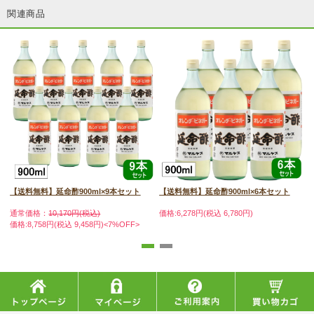
関連商品
【送料無料】延命酢900ml×9本セット
【送料無料】延命酢900ml×6本セット
通常価格：
10,170円(税込)
価格:6,278円(税込 6,780円)
価
価格:8,758円(税込 9,458円)<7%OFF>