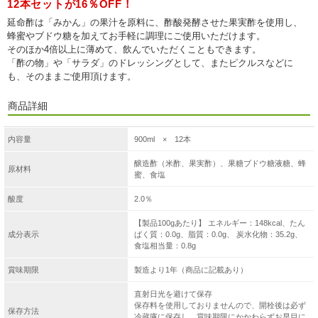
12本セットが16％OFF！
延命酢は「みかん」の果汁を原料に、酢酸発酵させた果実酢を使用し、
蜂蜜やブドウ糖を加えてお手軽に調理にご使用いただけます。
そのほか4倍以上に薄めて、飲んでいただくこともできます。
「酢の物」や「サラダ」のドレッシングとして、またピクルスなどに
も、そのままご使用頂けます。
商品詳細
内容量
900ml × 12本
醸造酢（米酢、果実酢）、果糖ブドウ糖液糖、蜂
原材料
蜜、食塩
酸度
2.0％
【製品100gあたり】 エネルギー：148kcal、たん
成分表示
ぱく質：0.0g、脂質：0.0g、 炭水化物：35.2g、
食塩相当量：0.8g
賞味期限
製造より1年（商品に記載あり）
直射日光を避けて保存
保存料を使用しておりませんので、開栓後は必ず
保存方法
冷蔵庫に保存し、賞味期限にかかわらずお早目に