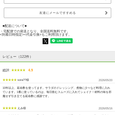
友達にメールですすめる
■配送について■
・宅配便での発送となり、全国送料無料です。
<到着日時指定><代金引換>もご利用頂けます。
レビュー（122件）
総評:
4.9
sora??様
2026/05/20
10年以上、延命酢を使ってます。サラダのドレッシング、煮物に少々など料理に入れ
ています。1番に使っているのは、毎日飲むスムーズに入れてシェイク！材料の味を邪
魔せず引き立てる延命酢に感謝です。
えみ様
2026/05/16