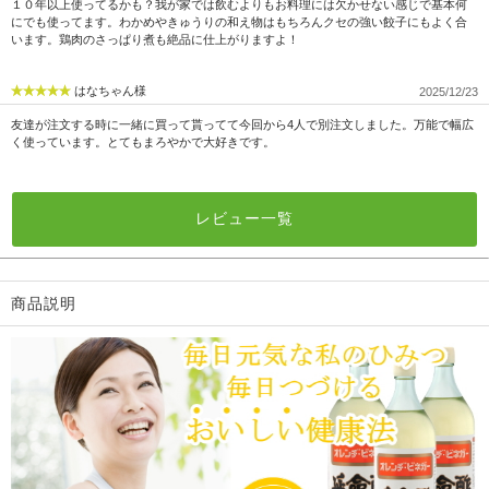
１０年以上使ってるかも？我が家では飲むよりもお料理には欠かせない感じで基本何
にでも使ってます。わかめやきゅうりの和え物はもちろんクセの強い餃子にもよく合
います。鶏肉のさっぱり煮も絶品に仕上がりますよ！
はなちゃん様
2025/12/23
友達が注文する時に一緒に買って貰ってて今回から4人で別注文しました。万能で幅広
く使っています。とてもまろやかで大好きです。
レビュー一覧
商品説明