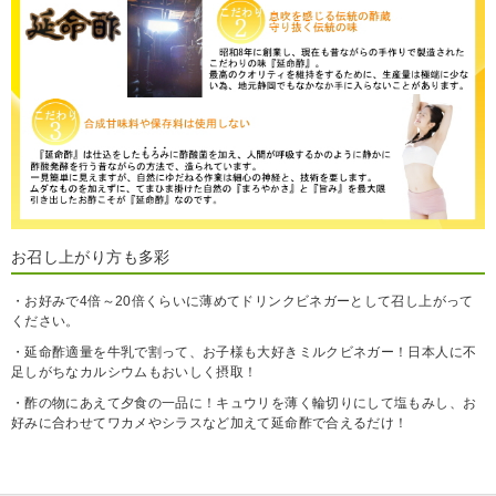
お召し上がり方も多彩
・お好みで4倍～20倍くらいに薄めてドリンクビネガーとして召し上がって
ください。
・延命酢適量を牛乳で割って、お子様も大好きミルクビネガー！日本人に不
足しがちなカルシウムもおいしく摂取！
・酢の物にあえて夕食の一品に！キュウリを薄く輪切りにして塩もみし、お
好みに合わせてワカメやシラスなど加えて延命酢で合えるだけ！