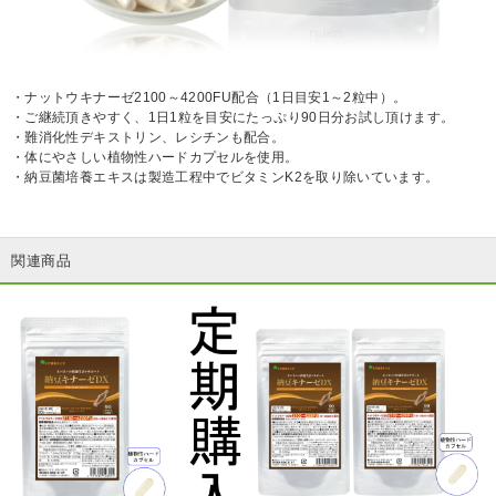
・ナットウキナーゼ2100～4200FU配合（1日目安1～2粒中）。
・ご継続頂きやすく、1日1粒を目安にたっぷり90日分お試し頂けます。
・難消化性デキストリン、レシチンも配合。
・体にやさしい植物性ハードカプセルを使用。
・納豆菌培養エキスは製造工程中でビタミンK2を取り除いています。
関連商品