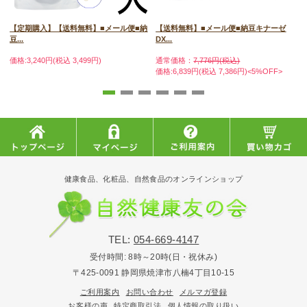
【定期購入】【送料無料】■メール便■納
【送料無料】■メール便■納豆キナーゼ
豆...
DX...
価格:3,240円(税込 3,499円)
通常価格：
7,776円(税込)
価格:6,839円(税込 7,386円)<5%OFF>
価
<
健康食品、化粧品、自然食品のオンラインショップ
TEL:
054-669-4147
受付時間:
8時～20時(日・祝休み)
〒425-0091 静岡県焼津市八楠4丁目10-15
ご利用案内
お問い合わせ
メルマガ登録
お客様の声
特定商取引法
個人情報の取り扱い