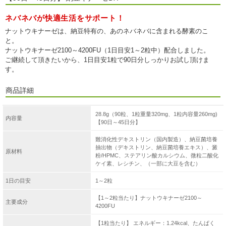
ネバネバが快適生活をサポート！
ナットウキナーゼは、納豆特有の、あのネバネバに含まれる酵素のこ
と。
ナットウキナーゼ2100～4200FU（1日目安1～2粒中）配合しました。
ご継続して頂きたいから、1日目安1粒で90日分しっかりお試し頂けま
す。
商品詳細
28.8g（90粒、1粒重量320mg、1粒内容量260mg)
内容量
【90日～45日分】
難消化性デキストリン（国内製造）、納豆菌培養
抽出物（デキストリン、納豆菌培養エキス）、澱
原材料
粉/HPMC、ステアリン酸カルシウム、微粒二酸化
ケイ素、レシチン、（一部に大豆を含む）
1日の目安
1～2粒
【1～2粒当たり】ナットウキナーゼ2100～
主要成分
4200FU
【1粒当たり】 エネルギー：1.24kcal、たんぱく