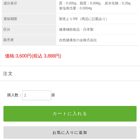
成分表示
質：0.005g、脂質：0.008g、 炭水化物：0.29g、
食塩相当量：0.0004g
賞味期限
製造より3年（商品に記載あり）
区分
健康補助食品・日本製
販売者
自然健康友の会株式会社
価格:
3,600円
(税込 3,888円)
注文
購入数：
袋