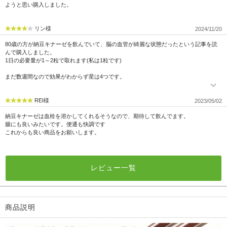
ようと思い購入しました。
リン様
2024/11/20
80歳の方が納豆キナーゼを飲んでいて、脳の血管が綺麗な状態だったという記事を読
んで購入しました。
1日の必要量が1～2粒で取れます(私は1粒です)
まだ数週間なので効果がわからず星は4つです。
REI様
2023/05/02
納豆キナーゼは血栓を溶かしてくれるそうなので、期待して飲んでます。
腸にも良いみたいです。便通も快調です
これからも良い商品をお願いします。
レビュー一覧
商品説明