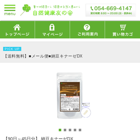
PICK UP
【送料無料】■メール便■納豆キナーゼDX
【90日～45日分】 納豆キナーゼDX