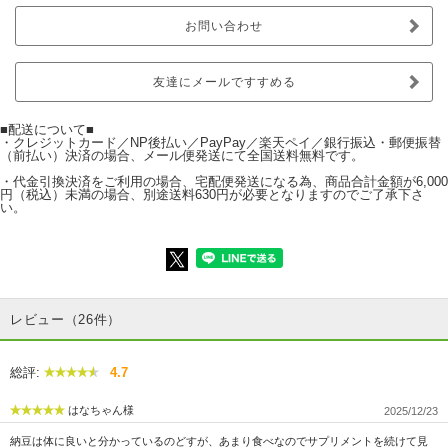
お問い合わせ
友達にメールですすめる
■配送について■
・クレジットカード／NP後払い／PayPay／楽天ペイ／銀行振込・郵便振替
（前払い）決済の場合、メール便発送にて全国送料無料です。
・代金引換決済をご利用の場合、宅配便発送になる為、商品合計金額が6,000
円（税込）未満の場合、別途送料630円が必要となりますのでご了承下さ
い。
レビュー（26件）
総評:
4.7
はなちゃん様
2025/12/23
納豆は体に良いと分かっているのどすが、あまり食べなのでサプリメントを続けて見