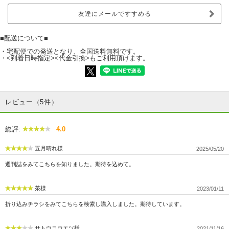
友達にメールですすめる
■配送について■
・宅配便での発送となり、全国送料無料です。
・<到着日時指定><代金引換>もご利用頂けます。
レビュー（5件）
総評:
4.0
五月晴れ様
2025/05/20
週刊誌をみてこちらを知りました。期待を込めて。
茶様
2023/01/11
折り込みチラシをみてこちらを検索し購入しました。期待しています。
サトウコウエツ様
2021/11/16