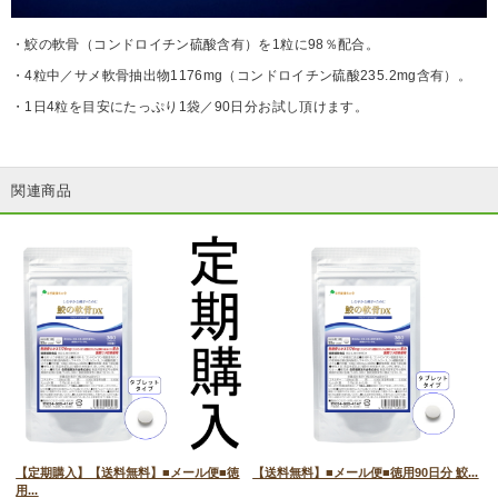
・鮫の軟骨（コンドロイチン硫酸含有）を1粒に98％配合。
・4粒中／サメ軟骨抽出物1176mg（コンドロイチン硫酸235.2mg含有）。
・1日4粒を目安にたっぷり1袋／90日分お試し頂けます。
関連商品
.
【定期購入】【送料無料】■メール便■徳
【送料無料】■メール便■徳用90日分 鮫...
用...