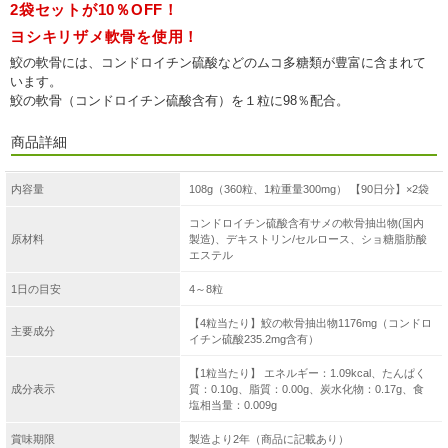
2袋セットが10％OFF！
ヨシキリザメ軟骨を使用！
鮫の軟骨には、コンドロイチン硫酸などのムコ多糖類が豊富に含まれて
います。
鮫の軟骨（コンドロイチン硫酸含有）を１粒に98％配合。
商品詳細
内容量
108g（360粒、1粒重量300mg） 【90日分】×2袋
コンドロイチン硫酸含有サメの軟骨抽出物(国内
原材料
製造)、デキストリン/セルロース、ショ糖脂肪酸
エステル
1日の目安
4～8粒
【4粒当たり】鮫の軟骨抽出物1176mg（コンドロ
主要成分
イチン硫酸235.2mg含有）
【1粒当たり】 エネルギー：1.09kcal、たんぱく
成分表示
質：0.10g、脂質：0.00g、炭水化物：0.17g、食
塩相当量：0.009g
賞味期限
製造より2年（商品に記載あり）