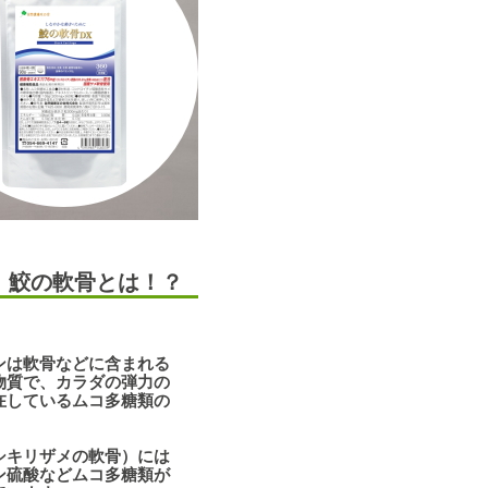
 鮫の軟骨とは！？
ンは軟骨などに含まれる
質で、カラダの弾力の
しているムコ多糖類の
シキリザメの軟骨）には
硫酸などムコ多糖類が