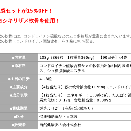
4袋セットが15％OFF！
ヨシキリザメ軟骨を使用！
鮫の軟骨には、コンドロイチン硫酸などのムコ多糖類が豊富に含まれています
鮫の軟骨（コンドロイチン硫酸含有）を１粒に98％配合。
●内容量
108g（360粒、1粒重量300mg） 【90日分】×4袋
●原材料
コンドロイチン硫酸含有サメの軟骨抽出物(国内製造
ス、ショ糖脂肪酸エステル
●１日の目安
4～8粒
●主要成分
【4粒当たり】鮫の軟骨抽出物1176mg（コンドロイチ
●成分表示
【1粒当たり】 エネルギー：1.09kcal、たんぱく質：
炭水化物：0.17g、食塩相当量：0.009g
●賞味期限
製造より2年（商品に記載あり）
●区分
健康補助食品・日本製
●販売者
自然健康友の会株式会社