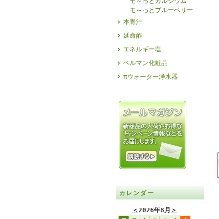
モ～っとカルシウム
モ～っとブルーベリー
本青汁
延命酢
エネルギー塩
ベルマン化粧品
πウォーター浄水器
カレンダー
＜
2026年8月
＞