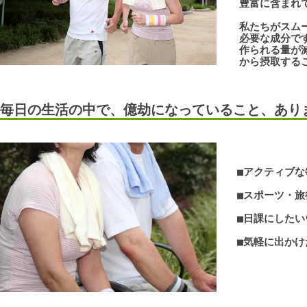
豊富に含まれて
私たちがスムー
必要な成分です
作られる量が減
から摂取するこ
毎日の生活の中で、億劫になっていること、あり
■アクティブ
■スポーツ・旅
■日課にしたい
■気軽に出かけ