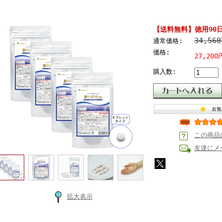
【送料無料】徳用90日
34,56
通常価格:
価格:
27,200
購入数:
この商品
友達にメ
拡大表示