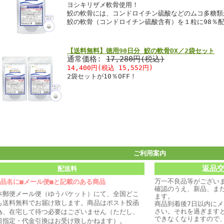
ヨシキリザメ軟骨使用！
鮫の軟骨には、コンドロイチン硫酸などのムコ多糖類
鮫の軟骨（コンドロイチン硫酸含有）を１粒に98％
【送料無料】徳用90日分 鮫の軟骨DX／2袋セット
通常価格:
17,280円(税込)
14,400円(税込 15,552円)
2袋セットが10％OFF！
ご利用案内
返品
配送料
万一不良品等がござい
商品名に■メール便■と記載のある商品
確認のうえ、新品、ま
本郵便メール便（ゆうパケット）にて、全国どこ
ます。
も送料無料でお届け致します。商品はポスト投函
商品到着後7日以内に
さい。それを過ぎます
為、在宅して待つ必要はございません（ただし、
できなくなりますので
日指定・代金引換はお受け致しかねます）。