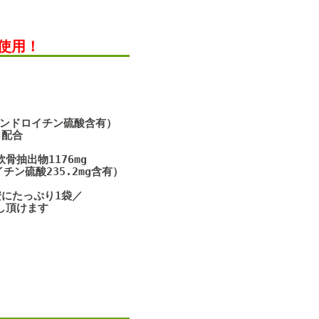
使用！
コンドロイチン硫酸含有）
配合
抽出物1176mg
硫酸235.2mg含有）
にたっぷり1袋／
頂けます