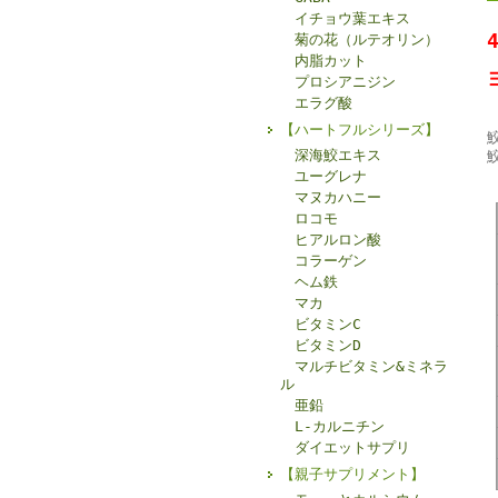
イチョウ葉エキス
菊の花（ルテオリン）
内脂カット
プロシアニジン
エラグ酸
【ハートフルシリーズ】
深海鮫エキス
ユーグレナ
マヌカハニー
ロコモ
ヒアルロン酸
コラーゲン
ヘム鉄
マカ
ビタミンC
ビタミンD
マルチビタミン&ミネラ
ル
亜鉛
L-カルニチン
ダイエットサプリ
【親子サプリメント】