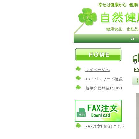
幸せは健康から 健康
健康食品、化粧品
カー
マイページへ
HO
ID・パスワード確認
【
新規会員登録(無料)
FAX注文用紙はこちら