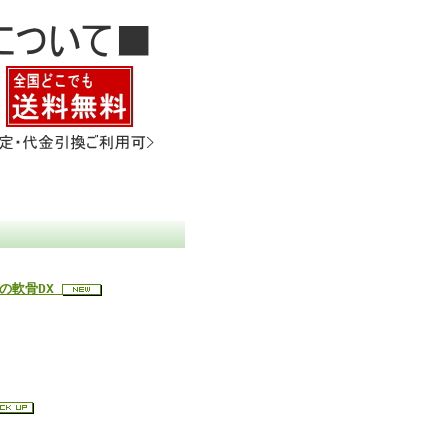
鮫の軟骨DX
。