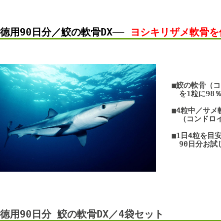
徳用90日分／鮫の軟骨DX
――
ヨシキリザメ軟骨を
■鮫の軟骨（
を1粒に98％
■4粒中／サメ軟骨
（コンドロイチン
■1日4粒を目安
90日分お試し
徳用90日分 鮫の軟骨DX／4袋セット