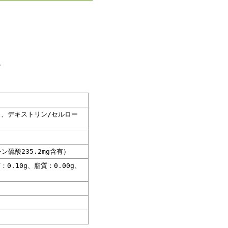
。
)、デキストリン/セルロー
ン硫酸235.2mg含有）
0.10g、脂質：0.00g、