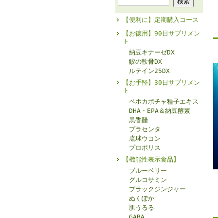
【便利に】定期購入コース
【お徳用】90日サプリメン
ト
納豆キナーゼDX
鮫の軟骨DX
ルテイン25DX
【お手軽】30日サプリメン
ト
ペポカボチャ種子エキス
DHA・EPA＆納豆酵素
黒香醋
プラセンタ
琉球ウコン
プロポリス
【機能性表示食品】
ブルーベリー
グルコサミン
ブラックジンジャー
ぬくぽか
肌うるる
GABA