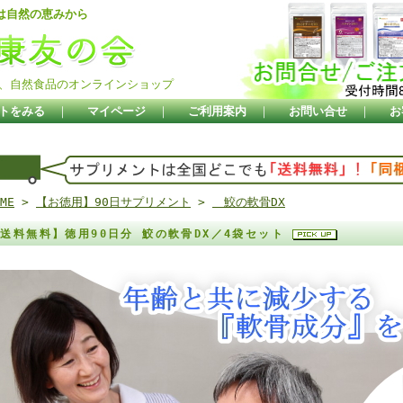
は自然の恵みから
、自然食品のオンラインショップ
トをみる
｜
マイページ
｜
ご利用案内
｜
お問い合せ
｜
お
ME
>
【お徳用】90日サプリメント
>
鮫の軟骨DX
送料無料】徳用90日分 鮫の軟骨DX／4袋セット